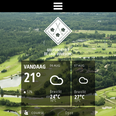
VANDAAG
06 AUG
07 AUG
21
°
Bewolkt
53
%
Bewolkt
24°C
27°C
16°C
13°C
Open
COURSE