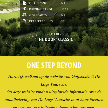
Yes
QUALIFYING
Open
DRIVING RANGE
Yes
GOLFCARTS
No
PREFERRED LIES
- HOST OF -
'THE DOOR' CLASSIC
ONE STEP BEYOND
Hartelijk welkom op de website van Golfsociëteit De
Lage Vuursche.
Op deze website vindt u uitgebreide informatie over de
totaalbeleving van De Lage Vuursche in al haar facetten
en over de verschillende lidmaatschapsvormen.